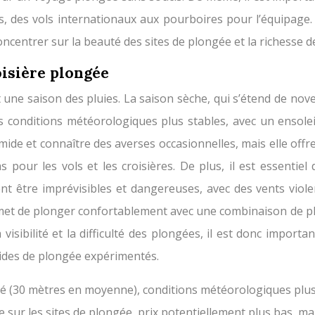
is, des vols internationaux aux pourboires pour l’équipag
ncentrer sur la beauté des sites de plongée et la richesse d
oisière plongée
 une saison des pluies. La saison sèche, qui s’étend de nove
 conditions météorologiques plus stables, avec un ensole
umide et connaître des averses occasionnelles, mais elle off
 pour les vols et les croisières. De plus, il est essentiel 
 être imprévisibles et dangereuses, avec des vents violen
ermet de plonger confortablement avec une combinaison de pl
isibilité et la difficulté des plongées, il est donc importa
guides de plongée expérimentés.
lité (30 mètres en moyenne), conditions météorologiques plus
 sur les sites de plongée, prix potentiellement plus bas, ma