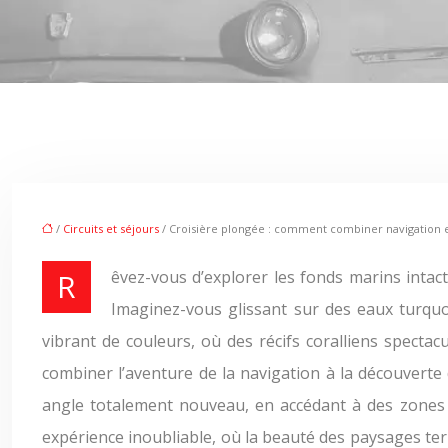
/
Circuits et séjours
/ Croisière plongée : comment combiner navigation e
Rêvez-vous d’explorer les fonds marins intacts de Cuba, véritable paradis pour la plongée sous-marine, tout en profitant du confort d’une croisière de luxe ?
Imaginez-vous glissant sur des eaux turqu
vibrant de couleurs, où des récifs coralliens specta
combiner l’aventure de la navigation à la découverte 
angle totalement nouveau, en accédant à des zones 
expérience inoubliable, où la beauté des paysages ter