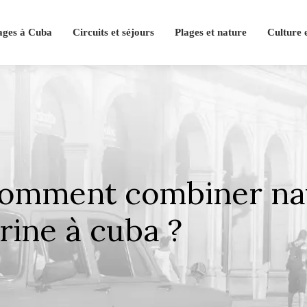
ages à Cuba
Circuits et séjours
Plages et nature
Culture 
 comment combiner nav
rine à cuba ?