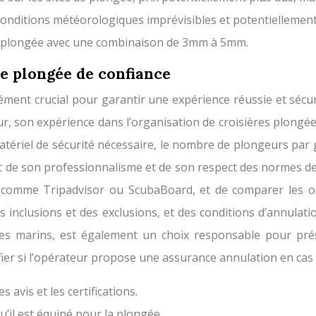
 conditions météorologiques imprévisibles et potentielleme
 la plongée avec une combinaison de 3mm à 5mm.
re plongée de confiance
lément crucial pour garantir une expérience réussie et sécu
ur, son expérience dans l’organisation de croisières plongée à
tériel de sécurité nécessaire, le nombre de plongeurs par g
ent de son professionnalisme et de son respect des normes de 
sés comme Tripadvisor ou ScubaBoard, et de comparer les 
es inclusions et des exclusions, et des conditions d’annula
es marins, est également un choix responsable pour pré
ifier si l’opérateur propose une assurance annulation en cas
s avis et les certifications.
’il est équipé pour la plongée.