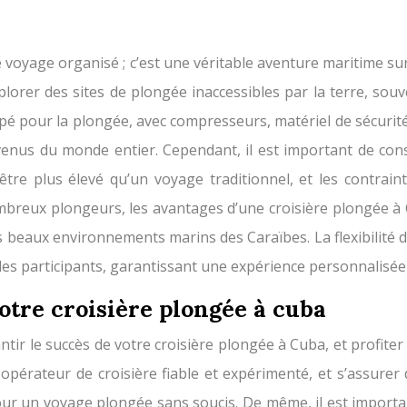
e voyage organisé ; c’est une véritable aventure maritime 
explorer des sites de plongée inaccessibles par la terre, sou
pé pour la plongée, avec compresseurs, matériel de sécuri
venus du monde entier. Cependant, il est important de cons
re plus élevé qu’un voyage traditionnel, et les contrainte
reux plongeurs, les avantages d’une croisière plongée à 
beaux environnements marins des Caraïbes. La flexibilité d’
 des participants, garantissant une expérience personnalisé
votre croisière plongée à cuba
tir le succès de votre croisière plongée à Cuba, et profiter
opérateur de croisière fiable et expérimenté, et s’assurer
 pour un voyage plongée sans soucis. De même, il est impor