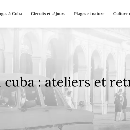
ages à Cuba
Circuits et séjours
Plages et nature
Culture 
 cuba : ateliers et re