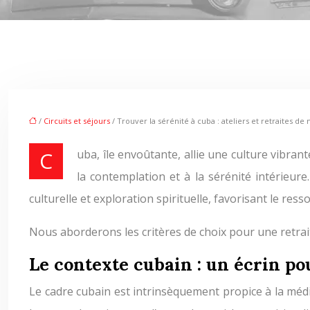
/
Circuits et séjours
/ Trouver la sérénité à cuba : ateliers et retraites de
Cuba, île envoûtante, allie une culture vibrante à une nature luxuriante. Ce paradoxe fascinant – l’effervescence urbaine côtoyant une beauté paisible – invite à
la contemplation et à la sérénité intérieu
culturelle et exploration spirituelle, favorisant le res
Nous aborderons les critères de choix pour une retrai
Le contexte cubain : un écrin po
Le cadre cubain est intrinsèquement propice à la médita