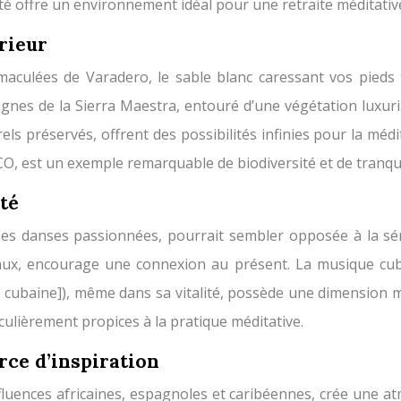
lité offre un environnement idéal pour une retraite méditativ
rieur
mmaculées de Varadero, le sable blanc caressant vos pied
gnes de la Sierra Maestra, entouré d’une végétation luxuri
s préservés, offrent des possibilités infinies pour la méd
, est un exemple remarquable de biodiversité et de tranquil
té
es danses passionnées, pourrait sembler opposée à la séré
ux, encourage une connexion au présent. La musique cubai
e cubaine]), même dans sa vitalité, possède une dimension mé
ulièrement propices à la pratique méditative.
urce d’inspiration
influences africaines, espagnoles et caribéennes, crée une a