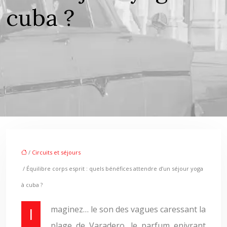
cuba ?
/
Circuits et séjours
/ Équilibre corps esprit : quels bénéfices attendre d’un séjour yoga
à cuba ?
Imaginez… le son des vagues caressant la
plage de Varadero, le parfum enivrant