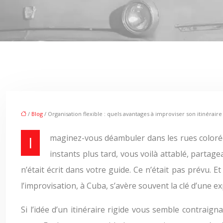
/
Blog
/ Organisation flexible : quels avantages à improviser son itinéraire
Imaginez-vous déambuler dans les rues colorées de La Havane. Le son d’un groupe de salsa, vibrant et passionné, vous attire vers un patio dissimulé. Quelques
instants plus tard, vous voilà attablé, partage
n’était écrit dans votre guide. Ce n’était pas prévu. 
l’improvisation, à Cuba, s’avère souvent la clé d’une 
Si l’idée d’un itinéraire rigide vous semble contraign