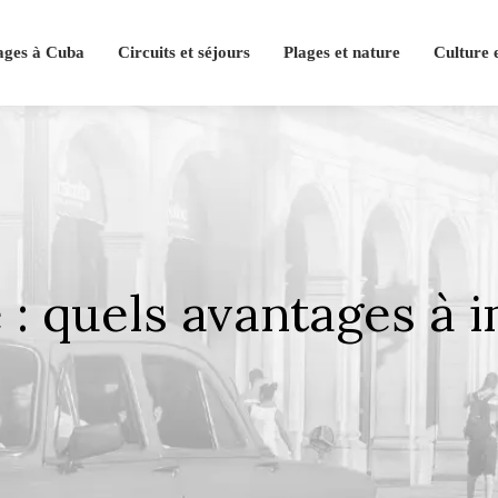
ages à Cuba
Circuits et séjours
Plages et nature
Culture 
e : quels avantages à 